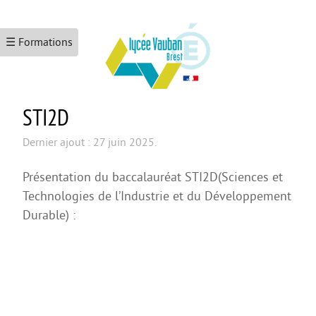
☰ Formations
STI2D
ACCUEIL
LE LYCÉE
Dernier ajout : 27 juin 2025.
Les formations
Présentation du baccalauréat STI2D(Sciences et
Le numérique
Technologies de l’Industrie et du Développement
Durable) :
L’école promotrice de la santé
Maison Des Lycéens
KEZACO ?
CDI