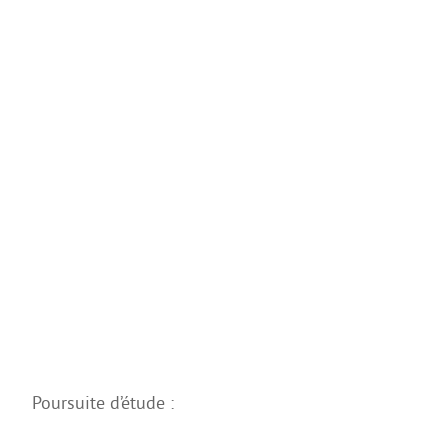
CAP AAGA
CAP PSR
CAP SM
ULIS
FORMATIONS GÉNÉRALES
Bac Général
STL
STD2A
STI2D
UNSS et EPS
Enseignements Optionnels en 2nde
Poursuite d’étude :
Section Euro