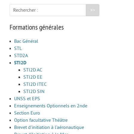
Rechercher :
Formations générales
Bac Général
STL
STD2A
STI2D
STI2D AC
STI2D EE
STI2D ITEC
STI2D SIN
UNSS et EPS
Enseignements Optionnels en 2nde
Section Euro
Option facultative Théâtre
Brevet d’initiation à l’aéronautique