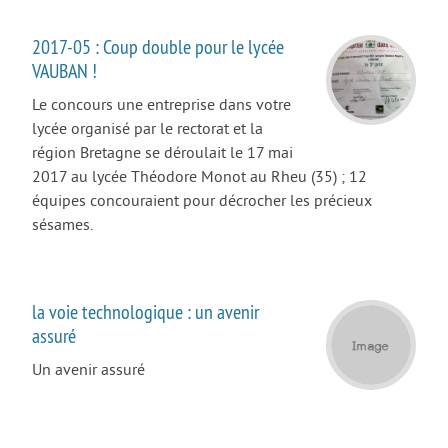
PCSI/PSI-PC
2017-05 : Coup double pour le lycée
PTSI/PT
VAUBAN !
APPRENTISSAGE
Le concours une entreprise dans votre
INFOS
lycée organisé par le rectorat et la
région Bretagne se déroulait le 17 mai
VEILLE PÉDAGOGIQUE
2017 au lycée Théodore Monot au Rheu (35) ; 12
COOPÉRATIVE PÉDAGOGIQUE NUMÉRIQUE
équipes concouraient pour décrocher les précieux
sésames.
la voie technologique : un avenir
assuré
Un avenir assuré