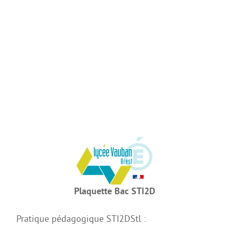
La Coopérative des manuels scolaires
Erasmus +
Internat et restauration
Dossiers d’inscription
MDLS
FORMATIONS PRO
3ème PM
Bac Pro CIEL
Bac Pro MELEC
Bac Pro MSPC
Bac Pro MV
Plaquette Bac STI2D
Bac Pro TCI
Pratique pédagogique STI2DStl :
BREVET D’INITIATION A LA MER