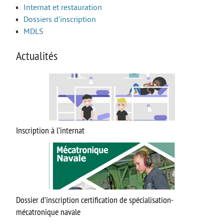
Internat et restauration
Option facultative Théâtre
Dossiers d’inscription
Brevet d’initiation à l’aéronautique
MDLS
Brevet d’Initiation à la Mer
Actualités
FORMATIONS SUP
BTS CIEL
BTS CRCI
BTS CRSA
Inscription à l’internat
BTS ELT
BTS MTE (ancien MCI)
DN MADE CM
DN MADE DP
Dossier d’inscription certification de spécialisation-
MC Mécatronique Navale
mécatronique navale