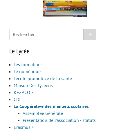
CAP AAGA
CAP PSR
CAP SM
Rechercher :
ULIS
Le Lycée
FORMATIONS GÉNÉRALES
Bac Général
Les formations
Le numérique
STL
L’école promotrice de la santé
STD2A
Maison Des Lycéens
KEZACO ?
STI2D
CDI
UNSS et EPS
La Coopérative des manuels scolaires
Assemblée Générale
Enseignements Optionnels en 2nde
Présentation de l’association - statuts
Section Euro
Erasmus +