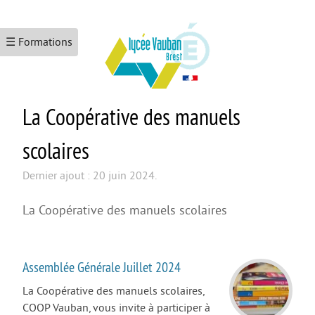
☰ Formations
La Coopérative des manuels
ACCUEIL
LE LYCÉE
scolaires
Les formations
Dernier ajout : 20 juin 2024.
Le numérique
La Coopérative des manuels scolaires
L’école promotrice de la santé
Maison Des Lycéens
Assemblée Générale Juillet 2024
KEZACO ?
La Coopérative des manuels scolaires,
CDI
COOP Vauban, vous invite à participer à