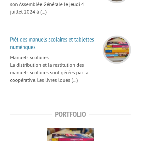
La Coopérative des manuels scolaires
son Assemblée Générale le jeudi 4
juillet 2024 à (…)
Erasmus +
Internat et restauration
Dossiers d’inscription
Prêt des manuels scolaires et tablettes
numériques
MDLS
Manuels scolaires
FORMATIONS PRO
La distribution et la restitution des
3ème PM
manuels scolaires sont gérées par la
coopérative. Les livres loués (…)
Bac Pro CIEL
Bac Pro MELEC
Bac Pro MSPC
PORTFOLIO
Bac Pro MV
Bac Pro TCI
BREVET D’INITIATION A LA MER