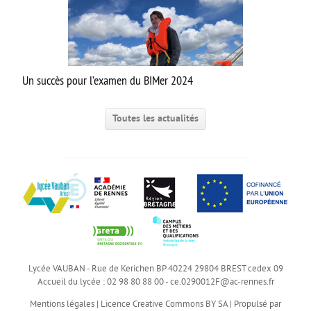
PCSI/PSI-PC
PTSI/PT
APPRENTISSAGE
Un succès pour l’examen du BIMer 2024
INFOS
VEILLE PÉDAGOGIQUE
Toutes les actualités
COOPÉRATIVE PÉDAGOGIQUE NUMÉRIQUE
Lycée VAUBAN - Rue de Kerichen BP 40224 29804 BREST cedex 09
Accueil du lycée : 02 98 80 88 00 -
ce.0290012F@ac-rennes.fr
Mentions légales
|
Licence Creative Commons BY SA
|
Propulsé par